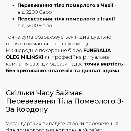
Перевезення тіла померлого з Чехії
-
від 2200 Євро
Перевезення тіла померлого з Італії
-
від 3900 Євро
Точна сума розраховується індивідуально
після отримання всієї інформації.
Міжнародне похоронне бюро
FUNERALIA
OLEG MILIŃSKI
як професійна ритуальна
компанія завжди одразу надає
точну вартість
без прихованих платежів та доплат вдома
.
Скільки Часу Займає
Перевезення Тіла Померлого З-
За Кордону
У стандартних випадках строки перевезення
тіла померлого з-за кордону в Україну: