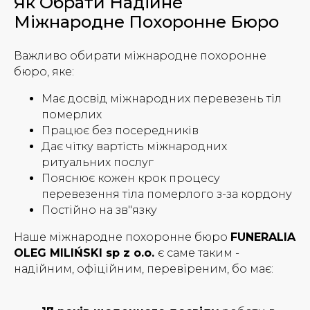
Як Обрати Надійне
Міжнародне Похоронне Бюро
Важливо обирати міжнародне похоронне
бюро, яке:
Має досвід міжнародних перевезень тіл
померлих
Працює без посередників
Дає чітку вартість міжнародних
ритуальних послуг
Пояснює кожен крок процесу
перевезення тіла померлого з-за кордону
Постійно на зв"язку
Наше міжнародне похоронне бюро
FUNERALIA
OLEG MILIŃSKI sp z o.o.
є саме таким -
надійним, офіційним, перевіреним, бо має: