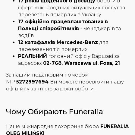
17 років щоденного досвіду
роботи в
сфері міжнародних ритуальних послуг та
перевезень померлих в Україну
17 офіційно працевлаштованих в
Польщі співробітників
- менеджерів та
водіїв
12 катафалків Mercedes-Benz
для
перевезення тіл померлих
РЕАЛЬНИЙ
головний офіс у Варшаві за
адресою:
02-768, Warszawa ul. Fosa, 21
За нашим податковим номером
NIP
5272997694
Ви можете перевірити нашу
офіційну звітність за роки роботи.
Чому Обирають Funeralia
Наше міжнародне похоронне бюро
FUNERALIA
OLEG MILIŃSKI
: