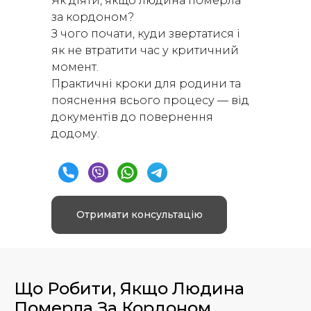
Як діяти, якщо людина померла
за кордоном?
З чого почати, куди звертатися і
як не втратити час у критичний
момент.
Практичні кроки для родини та
пояснення всього процесу — від
документів до повернення
додому.
Отримати консультацію
Що Робити, Якщо Людина
Померла За Кордоном