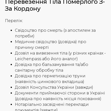
Перевезення Тіла Померлого З-
За Кордону
Перелік:
Свідоцтво про смерть (з апостилем за
потреби)
Медичне свідоцтво (довідка) про
причину смерті
Дозвіл на вивезення тіла (у різних країнах -
Leichenpass або його аналог)
Довідка про бальзамування та/або
санітарну обробку тіла
Довідка про герметизацію труни
(наявність цинкового вкладиша)
Дозвіл Консульства України (завжди)
Документи приймаючої сторони в Україні
(довідка про наявність місця поховання)
Нотаріально засвідчені переклади
документів (завжди)