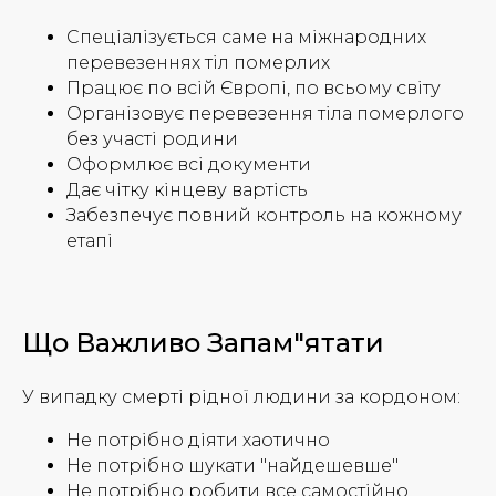
Спеціалізується саме на міжнародних
перевезеннях тіл померлих
Працює по всій Європі, по всьому світу
Організовує перевезення тіла померлого
без участі родини
Оформлює всі документи
Дає чітку кінцеву вартість
Забезпечує повний контроль на кожному
етапі
Що Важливо Запам"ятати
У випадку смерті рідної людини за кордоном:
Не потрібно діяти хаотично
Не потрібно шукати "найдешевше"
Не потрібно робити все самостійно